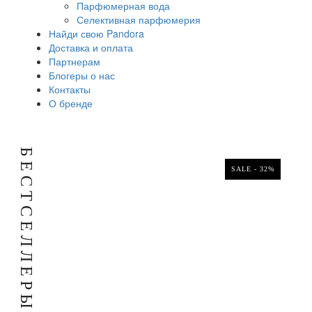
Парфюмерная вода
Селективная парфюмерия
Найди свою Pandora
Доставка и оплата
Партнерам
Блогеры о нас
Контакты
О бренде
Б
Е
SALE - 32%
С
Т
С
Е
Л
Л
Е
Р
Ы