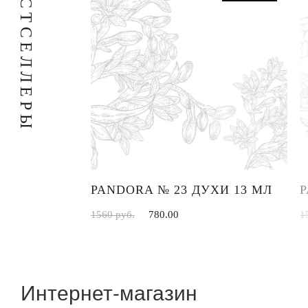
С
Т
С
Е
Л
Л
Е
Р
Ы
УХИ 13 МЛ
PANDORA № 23 ДУХИ 13 МЛ
P
1560 руб.
780.00
1
Интернет-магазин