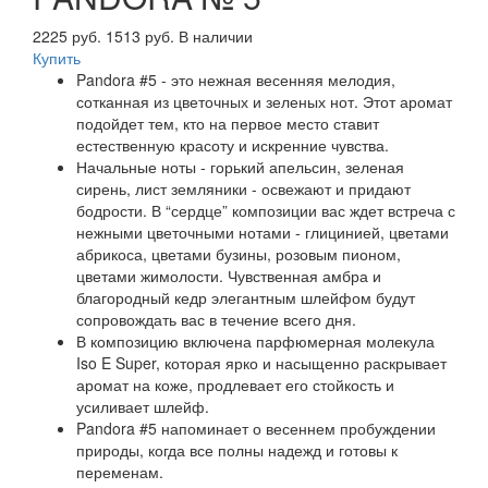
2225 руб.
1513 руб.
В наличии
Купить
Pandora #5 - это нежная весенняя мелодия,
сотканная из цветочных и зеленых нот. Этот аромат
подойдет тем, кто на первое место ставит
естественную красоту и искренние чувства.
Начальные ноты - горький апельсин, зеленая
сирень, лист земляники - освежают и придают
бодрости. В “сердце” композиции вас ждет встреча с
нежными цветочными нотами - глицинией, цветами
абрикоса, цветами бузины, розовым пионом,
цветами жимолости. Чувственная амбра и
благородный кедр элегантным шлейфом будут
сопровождать вас в течение всего дня.
В композицию включена парфюмерная молекула
Iso E Super, которая ярко и насыщенно раскрывает
аромат на коже, продлевает его стойкость и
усиливает шлейф.
Pandora #5 напоминает о весеннем пробуждении
природы, когда все полны надежд и готовы к
переменам.