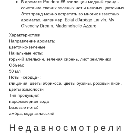
В аромате Pandora #5 воплощен модный тренд -
сочетание свежих зеленых нот и нежных цветочных.
Этот тренд можно встретить во многих известных
ароматах, например, Eclat d’Arpège Lanvin, My
Givenchy Dream, Mademoiselle Azzaro.
Характеристики:
Направление аромата:
цветочно-зеленые
Начальные ноты:
горький апельсин, зеленая сирень, лист земляники
Объем:
50 мл
Ноты «сердца»:
глициния, цветы абрикоса, цветы бузины, розовый пион,
цветы жимолости
Тип продукции:
парфюмерная вода
Базовые ноты:
амбра, кедр атласский
Н
е
д
а
в
н
о
с
м
о
т
р
е
л
и