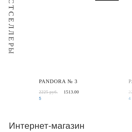
С
Т
С
Е
Л
Л
Е
Р
Ы
PANDORA № 3
P
2225 руб.
1513.00
2
5
4
Интернет-магазин