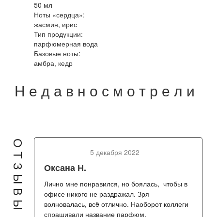
50 мл
Ноты «сердца»:
жасмин, ирис
Тип продукции:
парфюмерная вода
Базовые ноты:
амбра, кедр
Н
е
д
а
в
н
о
с
м
о
т
р
е
л
и
ОТЗЫВЫ
5 декабря 2022
Оксана Н.
Лично мне понравился, но боялась, чтобы в
офисе никого не раздражал. Зря
волновалась, всë отлично. Наоборот коллеги
спрашивали название парфюм.