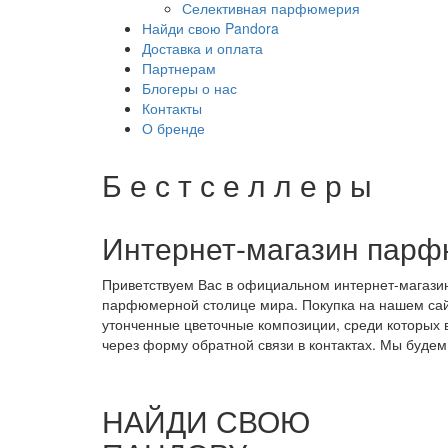
Селективная парфюмерия
Найди свою Pandora
Доставка и оплата
Партнерам
Блогеры о нас
Контакты
О бренде
Б
е
с
т
с
е
л
л
е
р
ы
Интернет-магазин парф
Приветствуем Вас в официальном интернет-магазин
парфюмерной столице мира. Покупка на нашем сайт
утонченные цветочные композиции, среди которых в
через форму обратной связи в контактах. Мы будем
НАЙДИ СВОЮ