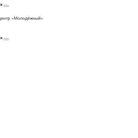
к
с-центр «Молодёжный»
к